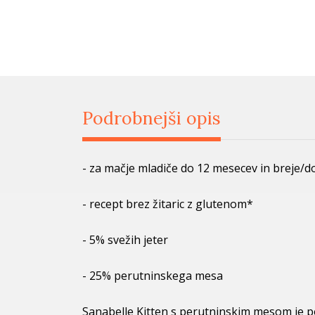
Podrobnejši opis
- za mačje mladiče do 12 mesecev in breje/
- recept brez žitaric z glutenom*
- 5% svežih jeter
- 25% perutninskega mesa
Sanabelle Kitten s perutninskim mesom je po