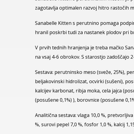
zagotavlja optimalen razvoj hitro rastočih m
Sanabelle Kitten s perutnino pomaga podpir
hranil poskrbi tudi za nastanek plodov pri 
V prvih tednih hranjenja je treba mačko Sanab
na vsaj 4-6 obrokov. S starostjo zadoščajo 2
Sestava: perutninsko meso (sveže, 25%), peru
beljakovinski hidrolizat, ocvirki (sušeni), p
kalcijev karbonat, ribja moka, cela jajca (po
(posušene 0,1%) ), borovnice (posušene 0,1%)
Analitična sestava: vlaga 10,0 %, pretvorlji
%, surovi pepel 7,0 %, fosfor 1,0 %, kalcij 1,1