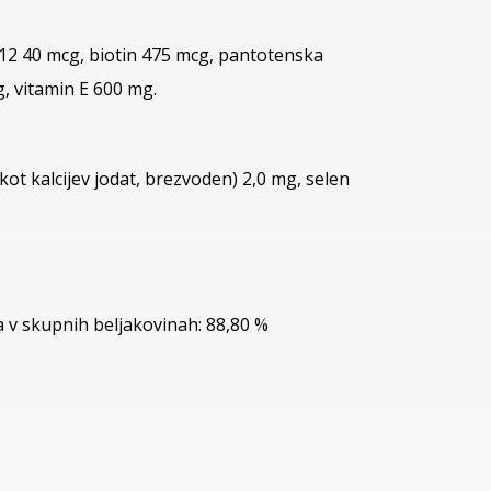
 B12 40 mcg, biotin 475 mcg, pantotenska
g, vitamin E 600 mg.
(kot kalcijev jodat, brezvoden) 2,0 mg, selen
a v skupnih beljakovinah: 88,80 %