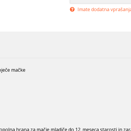
Imate dodatna vprašanj
doječe mačke
polna hrana za mačje mladiče do 12. meseca starosti in zar