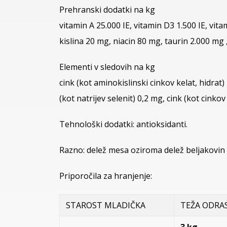
Prehranski dodatki na kg
vitamin A 25.000 IE, vitamin D3 1.500 IE, vi
kislina 20 mg, niacin 80 mg, taurin 2.000 mg 
Elementi v sledovih na kg
cink (kot aminokislinski cinkov kelat, hidrat)
(kot natrijev selenit) 0,2 mg, cink (kot cinko
Tehnološki dodatki: antioksidanti.
Razno: delež mesa oziroma delež beljakovin ž
Priporočila za hranjenje:
STAROST MLADIČKA
TEŽA ODRA
3 kg 4