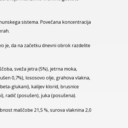
 imunskega sistema. Povečana koncentracija
erah.
vo je, da na začetku dnevni obrok razdelite
ščoba, sveža jetra (5%), jetrna moka,
sušen 0,7%), lososovo olje, grahova vlakna,
eta-glukani), kalijev klorid, brusnice
), radič (posušen), juka (posušena).
vsebnost maščobe 21,5 %, surova vlaknina 2,0