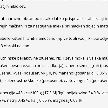
ačjih mladičev.
ati naravno obrambo in tako lahko prispeva k stabilizaciji
brejih mačkah in za nastajanje mleka pri mačkah doječih mat
elle Kitten hraniti namočeno (npr. v topli vodi). Priporočlji
-3 obroki na dan.
tninske beljakovine (sušene), riž, riževa moka, živalska ma
osušeni pesni rezanci (brez sladkorja), laneno seme, grah (po
sušena), kvas (posušen, vklj. 0,1% mananoligosaharidi, 0,06% b
, zelenoustne školjke (posušene), cvetovi ognjiča (posušeni
va energija 418 kcal/100 g (17,5 MJ/kg), beljakovine 34,0 %, 
5 %, natrij 0,45 %, kalij 0,65 %, magnezij 0,08 %.