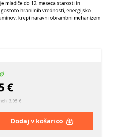
e
Nega zob
Nega zob
 mladiče do 12. meseca starosti in
 gostoto hranilnih vrednosti, energijsko
Kozmetika
Stranišča in posipi
taminov, krepi naravni obrambni mehanizem
rače
Vrečke za pobiranje
iztrebkov
gi
5 €
neh: 3,95 €
Dodaj v košarico