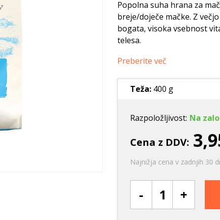
Ležišča
Posode
Frizbi in metanj
Popolna suha hrana za mačje
breje/doječe mačke. Z večjo
Oprtnice
Praskalna drevesa
Igrače za vleko
bogata, visoka vsebnost vi
Posode
Interaktivne ig
telesa.
Trening in učenje
Preberite več
Potovanje in počitnice
Oprema za mladiče
Teža:
400 g
Oblačila
Odsevni in utripajoči izdelki
Razpoložljivost:
Na zalo
3,9
Cena z DDV:
Najnižja cena v zadnjih 30 d
-
+