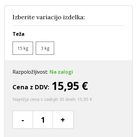
Izberite variacijo izdelka:
Teža
15 kg
3 kg
Razpoložljivost:
Na zalogi
15,95 €
Cena z DDV:
Najnižja cena v zadnjih 30 dneh: 15,95 €
-
+