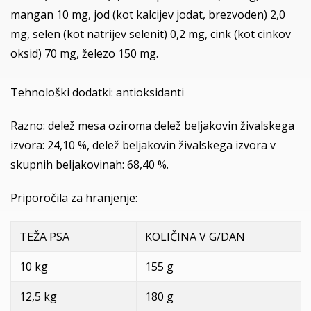
mangan 10 mg, jod (kot kalcijev jodat, brezvoden) 2,0
mg, selen (kot natrijev selenit) 0,2 mg, cink (kot cinkov
oksid) 70 mg, železo 150 mg.
Tehnološki dodatki: antioksidanti
Razno: delež mesa oziroma delež beljakovin živalskega
izvora: 24,10 %, delež beljakovin živalskega izvora v
skupnih beljakovinah: 68,40 %.
Priporočila za hranjenje:
TEŽA PSA
KOLIČINA V G/DAN
10 kg
155 g
12,5 kg
180 g