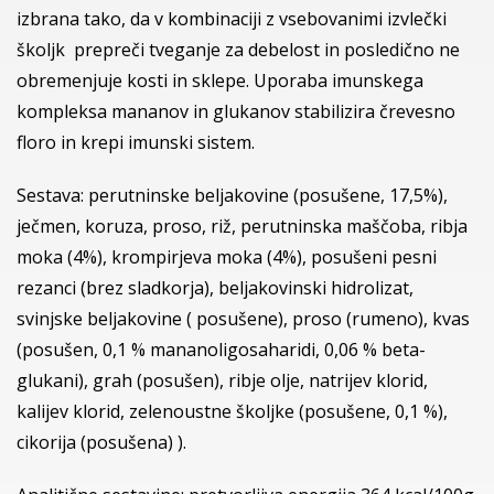
izbrana tako, da v kombinaciji z vsebovanimi izvlečki
školjk prepreči tveganje za debelost in posledično ne
obremenjuje kosti in sklepe. Uporaba imunskega
kompleksa mananov in glukanov stabilizira črevesno
floro in krepi imunski sistem.
Sestava: perutninske beljakovine (posušene, 17,5%),
ječmen, koruza, proso, riž, perutninska maščoba, ribja
moka (4%), krompirjeva moka (4%), posušeni pesni
rezanci (brez sladkorja), beljakovinski hidrolizat,
svinjske beljakovine ( posušene), proso (rumeno), kvas
(posušen, 0,1 % mananoligosaharidi, 0,06 % beta-
glukani), grah (posušen), ribje olje, natrijev klorid,
kalijev klorid, zelenoustne školjke (posušene, 0,1 %),
cikorija (posušena) ).