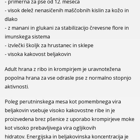
- primerna za pse od 12. meseca
- visok delež nenasičenih maščobnih kislin za kožo in
dlako
- z manani in glukani za stabilizacijo črevesne flore in
imunskega sistema
- izvlečki školjk za hrustanec in sklepe
- visoka kakovost beljakovin
Adult hrana z ribo in krompirjem je uravnotežena
popolna hrana za vse odrasle pse z normalno stopnjo
aktivnosti.
Poleg perutninskega mesa kot pomembnega vira
beljakovin vsebuje visoko kakovostne ribe in je
proizvedena brez pšenice z uporabo krompirjeve moke
kot visoko prebavljivega vira ogljikovih
hidratov. Energijska in beljakovinska koncentracija je