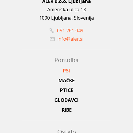
ALER d.o.o. Ljubljana
Ameriška ulica 13
1000 Ljubljana, Slovenija
051 261 049
info@aler.si
Ponudba
PSI
MAČKE
PTICE
GLODAVCI
RIBE
Ostalo