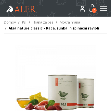
0
Domov
/
Psi
/
Hrana za pse
/
Mokra hrana
/
Alsa nature classic - Raca, šunka in špinačni ravioli