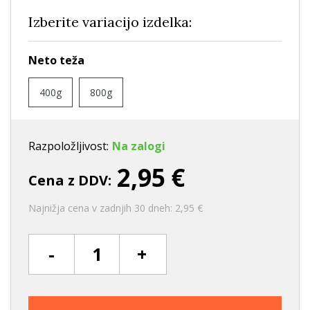
Izberite variacijo izdelka:
Neto teža
400g
800g
Razpoložljivost:
Na zalogi
2,95 €
Cena z DDV:
Najnižja cena v zadnjih 30 dneh: 2,95 €
-
+