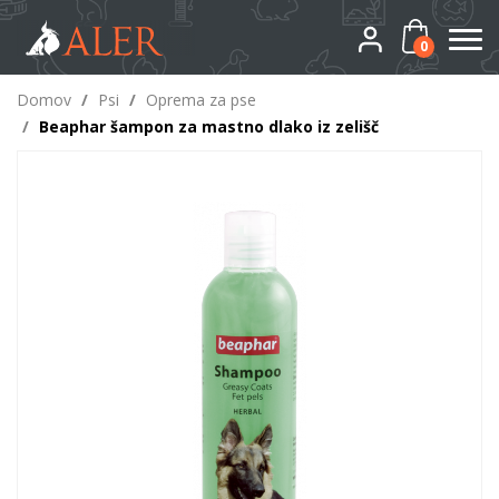
0
Domov
/
Psi
/
Oprema za pse
/
Beaphar šampon za mastno dlako iz zelišč