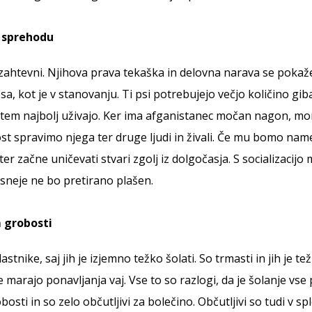
 sprehodu
 nezahtevni. Njihova prava tekaška in delovna narava se pokaž
 psa, kot je v stanovanju. Ti psi potrebujejo večjo količino 
n v tem najbolj uživajo. Ker ima afganistanec močan nagon, m
t spravimo njega ter druge ljudi in živali. Če mu bomo nam
r začne uničevati stvari zgolj iz dolgočasja. S socializacijo
 kasneje ne bo pretirano plašen.
 grobosti
tnike, saj jih je izjemno težko šolati. So trmasti in jih je te
 marajo ponavljanja vaj. Vse to so razlogi, da je šolanje vse
sti in so zelo občutljivi za bolečino. Občutljivi so tudi v sp