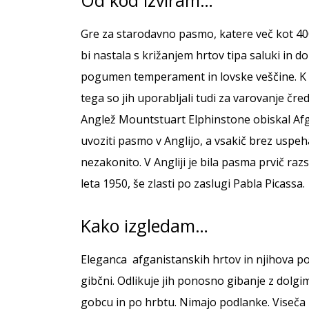
Gre za starodavno pasmo, katere več kot 400
bi nastala s križanjem hrtov tipa saluki in 
pogumen temperament in lovske veščine. K t
tega so jih uporabljali tudi za varovanje čre
Anglež Mountstuart Elphinstone obiskal Afgan
uvoziti pasmo v Anglijo, a vsakič brez uspeha.
nezakonito. V Angliji je bila pasma prvič razs
leta 1950, še zlasti po zaslugi Pabla Picassa.
Kako izgledam…
Eleganca afganistanskih hrtov in njihova pos
gibčni. Odlikuje jih ponosno gibanje z dolgimi
gobcu in po hrbtu. Nimajo podlanke. Viseča u