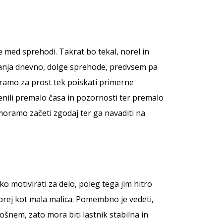
e med sprehodi. Takrat bo tekal, norel in
gibanja dnevno, dolge sprehode, predvsem pa
oramo za prost tek poiskati primerne
enili premalo časa in pozornosti ter premalo
 moramo začeti zgodaj ter ga navaditi na
žko motivirati za delo, poleg tega jim hitro
 prej kot mala malica. Pomembno je vedeti,
lošnem, zato mora biti lastnik stabilna in