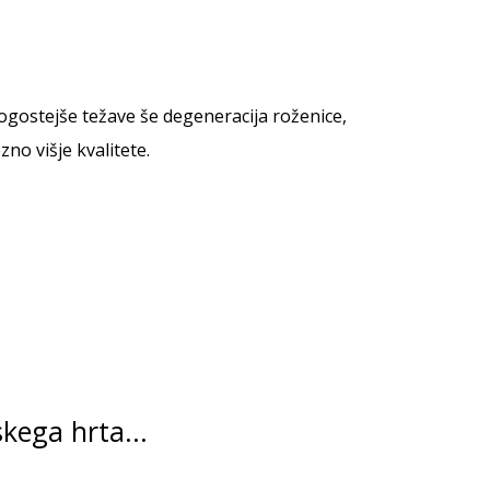
pogostejše težave še degeneracija roženice,
zno višje kvalitete.
kega hrta...