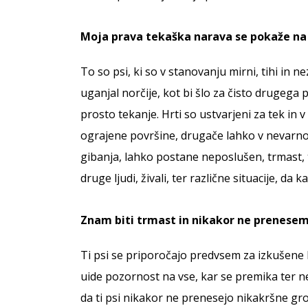
Moja prava tekaška narava se pokaže na
To so psi, ki so v stanovanju mirni, tihi in
uganjal norčije, kot bi šlo za čisto drugega
prosto tekanje. Hrti so ustvarjeni za tek i
ograjene površine, drugače lahko v nevarnos
gibanja, lahko postane neposlušen, trmast, te
druge ljudi, živali, ter različne situacije, da
Znam biti trmast in nikakor ne prenesem
Ti psi se priporočajo predvsem za izkušene las
uide pozornost na vse, kar se premika ter ne
da ti psi nikakor ne prenesejo nikakršne grobo