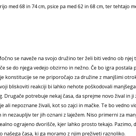
ijo med 68 in 74 cm, psice pa med 62 in 68 cm, ter tehtajo m
Močno se naveže na svojo družino ter želi biti vedno ob njej t
, če se do njega vedejo obzirno in nežno. Če bo igra postala 
 konstitucije se ne priporočajo za družine z manjšimi otroki, 
ji bliskoviti reakciji bi lahko nehote poškodovali manjšega 
. Drugače potrebuje nekaj časa, da sprejme novo žival in ji
ivje ali nepoznane živali, kot so zajci in mačke. Te bo vedno 
žan in nezaupljiv ter jih oznani z laježem. Niso primerni za 
 idealno ograjeno dvorišče, kjer lahko prosto tekajo. Pazimo, 
iko našega časa, ki ga moramo z njim preživeti raznoliko.