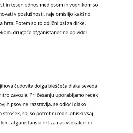
ednost in tesen odnos med psom in vodnikom so
movati v poslušnosti, raje omislijo kakšno
 hrta. Potem so to odlični psi za dirke,
vekom, drugače afganistanec ne bo videl
Njihova čudovita dolga bleščeča dlaka seveda
itro zavozla. Pri česanju uporabljamo redek
jih psov ne razstavlja, se odloči dlako
trošek, saj so potrebni redni obiski vsaj
lem, afganistanski hrt za nas vsekakor ni