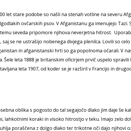
Ležišča
Posode
Frizbi in metanj
Oprtnice
Praskalna drevesa
Igrače za vleko
0 let stare podobe so našli na stenah votline na severu Afga
Posode
Interaktivne ig
dolgodlakih ovčarskih psov. V Afganistanu ga imenujejo Tazi. 
Trening in učenje
emu seveda pripomore njihova neverjetna hitrost. Uporablja
Potovanje in počitnice
d, saj se ne ustrašijo nobenega divjega plenilca. Lovili so ce
Oprema za mladiče
istan in afganistanski hrti so ga popolnoma očarali. V nasled
Oblačila
 Šele leta 1888 je britanskim oficirjem prvič uspelo spravili 
Odsevni in utripajoči izdelki
tavljana leta 1907, od koder se je razširil v Francijo in drug
ebna oblika s pogosto do tal segajočo dlako jim daje še kako
, lahkotnimi koraki in visoko hitrostjo v teku. Imajo zelo dol
hlja poraščena z dolgo dlako ter trikotne oči dajo njihovi o