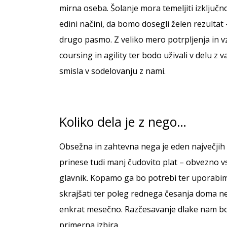
mirna oseba. Šolanje mora temeljiti izključn
edini načini, da bomo dosegli želen rezultat 
drugo pasmo. Z veliko mero potrpljenja in vz
coursing in agility ter bodo uživali v delu
smisla v sodelovanju z nami.
Koliko dela je z nego…
Obsežna in zahtevna nega je eden največjih 
prinese tudi manj čudovito plat – obvezno 
glavnik. Kopamo ga bo potrebi ter uporabimo
skrajšati ter poleg rednega česanja doma ne
enkrat mesečno. Razčesavanje dlake nam bo t
primerna izbira.