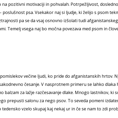
o na pozitivni motivaciji in pohvalah. Potrpežljivost, dosl
– poslušnost psa. Vsekakor naj si ljudje, ki želijo s psom tek
trajnosti pa se da vsaj osnovno izšolati tudi afganistanskega
 z vami. Temelj vsega naj bo močna povezava med psom in člo
pomislekov večine ljudi, ko pride do afganistanskih hrtov. 
vsakodnevno česanje. V nasprotnem primeru se lahko dlaka h
 balzam za lažje razčesavanje dlake. Mnogo lastnikov, ki sov
go prepusti salonu za nego psov. To seveda pomeni izdaten s
edensko vzelo skupaj kaj nekaj ur in če se nam to zdi prob