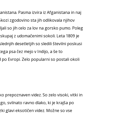
e
Nega zob
Nega zob
Kozmetika
Stranišča in posipi
nistana. Pasma izvira iz Afganistana in naj
rače
Vrečke za pobiranje
Skozi zgodovino sta jih odlikovala njihov
iztrebkov
li so jih celo za lov na gorsko pumo. Poleg
lo skupaj z udomačenimi sokoli. Leta 1809 je
njih desetletjih so sledili številni poskusi
tega psa čez mejo v Indijo, a še to
od po Evropi. Zelo popularni so postali okoli
 prepoznaven videz. So zelo visoki, vitki in
go, svilnato ravno dlako, ki je krajša po
zki glavi eksotičen videz. Možne so vse