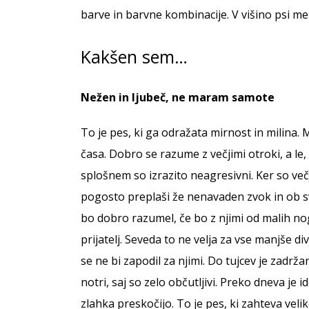
barve in barvne kombinacije. V višino psi mer
Kakšen sem…
Nežen in ljubeč, ne maram samote
To je pes, ki ga odražata mirnost in milina. 
časa. Dobro se razume z večjimi otroki, a le
splošnem so izrazito neagresivni. Ker so večje
pogosto preplaši že nenavaden zvok in ob svo
bo dobro razumel, če bo z njimi od malih nog
prijatelj. Seveda to ne velja za vse manjše d
se ne bi zapodil za njimi. Do tujcev je zadr
notri, saj so zelo občutljivi. Preko dneva je
zlahka preskočijo. To je pes, ki zahteva vel