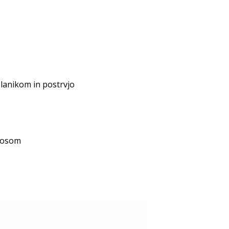
slanikom in postrvjo
ososom