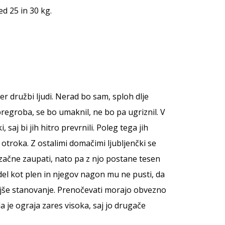
ed 25 in 30 kg.
er družbi ljudi. Nerad bo sam, sploh dlje
pregroba, se bo umaknil, ne bo pa ugriznil. V
saj bi jih hitro prevrnili. Poleg tega jih
otroka. Z ostalimi domačimi ljubljenčki se
 začne zaupati, nato pa z njo postane tesen
videl kot plen in njegov nagon mu ne pusti, da
manjše stanovanje. Prenočevati morajo obvezno
da je ograja zares visoka, saj jo drugače