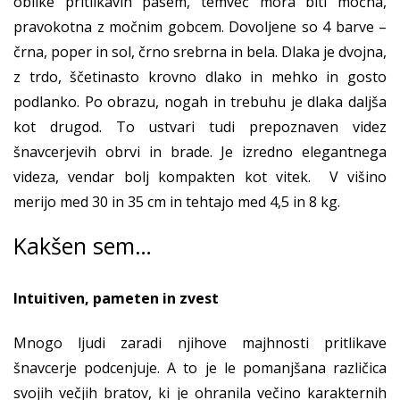
oblike pritlikavih pasem, temveč mora biti močna,
pravokotna z močnim gobcem. Dovoljene so 4 barve –
črna, poper in sol, črno srebrna in bela. Dlaka je dvojna,
z trdo, ščetinasto krovno dlako in mehko in gosto
podlanko. Po obrazu, nogah in trebuhu je dlaka daljša
kot drugod. To ustvari tudi prepoznaven videz
šnavcerjevih obrvi in brade. Je izredno elegantnega
videza, vendar bolj kompakten kot vitek. V višino
merijo med 30 in 35 cm in tehtajo med 4,5 in 8 kg.
Kakšen sem…
Intuitiven, pameten in zvest
Mnogo ljudi zaradi njihove majhnosti pritlikave
šnavcerje podcenjuje. A to je le pomanjšana različica
svojih večjih bratov, ki je ohranila večino karakternih