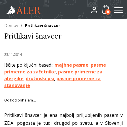
0
Domov
/
Pritlikavi šnavcer
Pritlikavi šnavcer
23.11.2014
Iščite po ključni besedi:
majhne pasme
,
pasme
primerne za začetnike
,
pasme primerne za
alergike
,
družinski psi
,
pasme primerne za
stanovanje
Od kod prihajam…
Pritlikavi šnavcer je ena najbolj priljubljenih pasem v
ZDA, pogosta je tudi drugod po svetu, a v Sloveniji