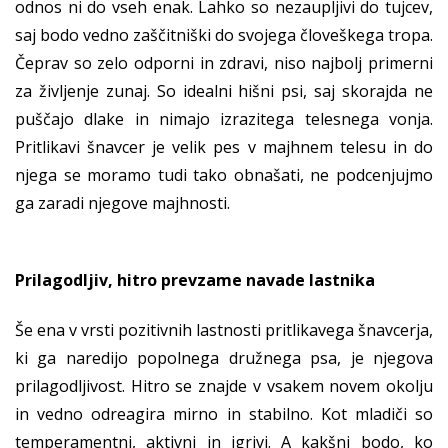
odnos ni do vseh enak. Lahko so nezaupljivi do tujcev,
saj bodo vedno zaščitniški do svojega človeškega tropa.
Čeprav so zelo odporni in zdravi, niso najbolj primerni
za življenje zunaj. So idealni hišni psi, saj skorajda ne
puščajo dlake in nimajo izrazitega telesnega vonja.
Pritlikavi šnavcer je velik pes v majhnem telesu in do
njega se moramo tudi tako obnašati, ne podcenjujmo
ga zaradi njegove majhnosti.
Prilagodljiv, hitro prevzame navade lastnika
Še ena v vrsti pozitivnih lastnosti pritlikavega šnavcerja,
ki ga naredijo popolnega družnega psa, je njegova
prilagodljivost. Hitro se znajde v vsakem novem okolju
in vedno odreagira mirno in stabilno. Kot mladiči so
temperamentni, aktivni in igrivi. A kakšni bodo, ko