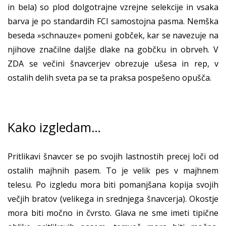
in bela) so plod dolgotrajne vzrejne selekcije in vsaka
barva je po standardih FCI samostojna pasma. Nemška
beseda »schnauze« pomeni gobček, kar se navezuje na
njihove značilne daljše dlake na gobčku in obrveh. V
ZDA se večini šnavcerjev obrezuje ušesa in rep, v
ostalih delih sveta pa se ta praksa pospešeno opušča.
Kako izgledam…
Pritlikavi šnavcer se po svojih lastnostih precej loči od
ostalih majhnih pasem. To je velik pes v majhnem
telesu. Po izgledu mora biti pomanjšana kopija svojih
večjih bratov (velikega in srednjega šnavcerja). Okostje
mora biti močno in čvrsto. Glava ne sme imeti tipične