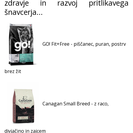
zdravje in razvoj pritlikavega
šnavcerja...
G
O! Fit+Free - piščanec, puran, postrv
brez žit
Canagan Small Breed - z raco,
divjačino in zajcem