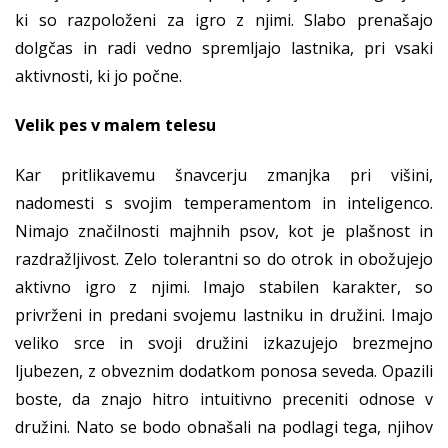
ki so razpoloženi za igro z njimi. Slabo prenašajo
dolgčas in radi vedno spremljajo lastnika, pri vsaki
aktivnosti, ki jo počne.
Velik pes v malem telesu
Kar pritlikavemu šnavcerju zmanjka pri višini,
nadomesti s svojim temperamentom in inteligenco.
Nimajo značilnosti majhnih psov, kot je plašnost in
razdražljivost. Zelo tolerantni so do otrok in obožujejo
aktivno igro z njimi. Imajo stabilen karakter, so
privrženi in predani svojemu lastniku in družini. Imajo
veliko srce in svoji družini izkazujejo brezmejno
ljubezen, z obveznim dodatkom ponosa seveda. Opazili
boste, da znajo hitro intuitivno preceniti odnose v
družini. Nato se bodo obnašali na podlagi tega, njihov