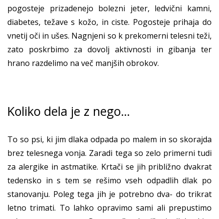
pogosteje prizadenejo bolezni jeter, ledvični kamni,
diabetes, težave s kožo, in ciste. Pogosteje prihaja do
vnetij oči in ušes. Nagnjeni so k prekomerni telesni teži,
zato poskrbimo za dovolj aktivnosti in gibanja ter
hrano razdelimo na več manjših obrokov.
Koliko dela je z nego…
To so psi, ki jim dlaka odpada po malem in so skorajda
brez telesnega vonja. Zaradi tega so zelo primerni tudi
za alergike in astmatike. Krtači se jih približno dvakrat
tedensko in s tem se rešimo vseh odpadlih dlak po
stanovanju. Poleg tega jih je potrebno dva- do trikrat
letno trimati. To lahko opravimo sami ali prepustimo