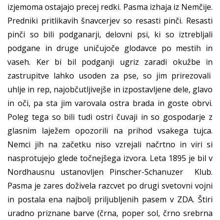
izjemoma ostajajo precej redki. Pasma izhaja iz Nemčije.
Predniki pritlikavih šnavcerjev so resasti pinči. Resasti
pinči so bili podganarji, delovni psi, ki so iztrebljali
podgane in druge uničujoče glodavce po mestih in
vaseh. Ker bi bil podganji ugriz zaradi okužbe in
zastrupitve lahko usoden za pse, so jim prirezovali
uhlje in rep, najobčutljivejše in izpostavljene dele, glavo
in oči, pa sta jim varovala ostra brada in goste obrvi.
Poleg tega so bili tudi ostri čuvaji in so gospodarje z
glasnim laježem opozorili na prihod vsakega tujca.
Nemci jih na začetku niso vzrejali načrtno in viri si
nasprotujejo glede točnejšega izvora. Leta 1895 je bil v
Nordhausnu ustanovljen Pinscher-Schanuzer Klub.
Pasma je zares doživela razcvet po drugi svetovni vojni
in postala ena najbolj priljubljenih pasem v ZDA. Štiri
uradno priznane barve (črna, poper sol, črno srebrna