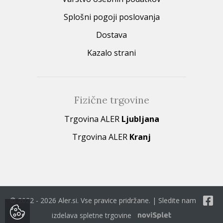
Splošni pogoji poslovanja
Dostava
Kazalo strani
Fizične trgovine
Trgovina ALER
Ljubljana
Trgovina ALER
Kranj
© 2022 - 2026 Aler.si. Vse pravice pridržane. | Sledite nam
izdelava spletne trgovine