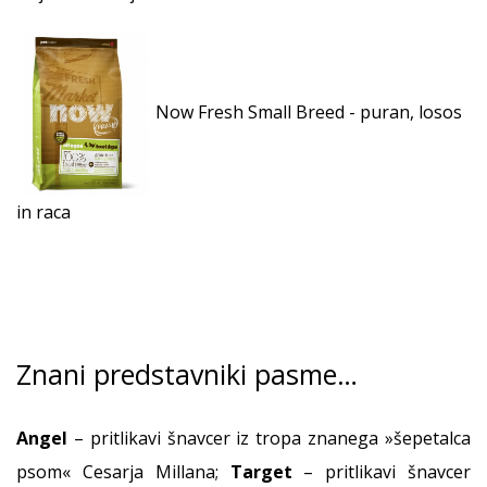
Now Fresh Small Breed - puran, losos
in raca
Znani predstavniki pasme…
Angel
– pritlikavi šnavcer iz tropa znanega »šepetalca
psom« Cesarja Millana;
Target
– pritlikavi šnavcer