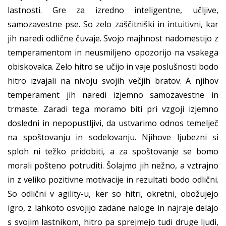
lastnosti. Gre za izredno inteligentne, učljive,
samozavestne pse. So zelo zaščitniški in intuitivni, kar
jih naredi odlične čuvaje. Svojo majhnost nadomestijo z
temperamentom in neusmiljeno opozorijo na vsakega
obiskovalca. Zelo hitro se učijo in vaje poslušnosti bodo
hitro izvajali na nivoju svojih večjih bratov. A njihov
temperament jih naredi izjemno samozavestne in
trmaste. Zaradi tega moramo biti pri vzgoji izjemno
dosledni in nepopustljivi, da ustvarimo odnos temelječ
na spoštovanju in sodelovanju. Njihove ljubezni si
sploh ni težko pridobiti, a za spoštovanje se bomo
morali pošteno potruditi. Šolajmo jih nežno, a vztrajno
in z veliko pozitivne motivacije in rezultati bodo odlični.
So odlični v agility-u, ker so hitri, okretni, obožujejo
igro, z lahkoto osvojijo zadane naloge in najraje delajo
s svojim lastnikom, hitro pa sprejmejo tudi druge ljudi,