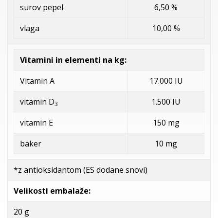
surov pepel
6,50 %
vlaga
10,00 %
Vitamini in elementi na kg:
Vitamin A
17.000 IU
vitamin D
1.500 IU
3
vitamin E
150 mg
baker
10 mg
*z antioksidantom (ES dodane snovi)
Velikosti embalaže:
20 g