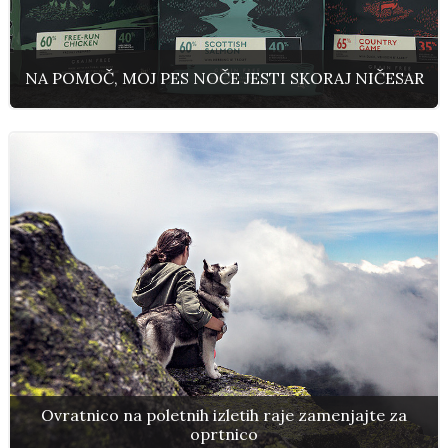
NA POMOČ, MOJ PES NOČE JESTI SKORAJ NIČESAR
Ovratnico na poletnih izletih raje zamenjajte za
oprtnico