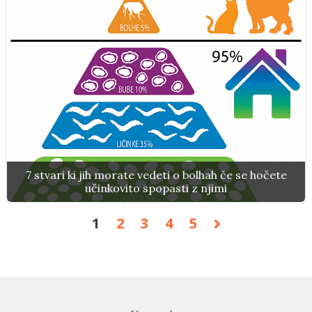
7 stvari ki jih morate vedeti o bolhah če se hočete
učinkovito spopasti z njimi
1
2
3
4
5