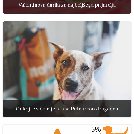
Valentinova darila za najboljšega prijatelja
Odkrijte v čem je hrana Petcurean drugačna