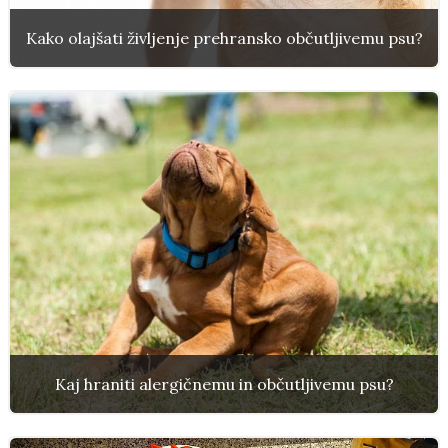
Kako olajšati življenje prehransko občutljivemu psu?
Kaj hraniti alergičnemu in občutljivemu psu?