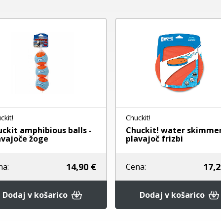
ckit!
Chuckit!
uckit amphibious balls -
Chuckit! water skimmer
avajoče žoge
plavajoč frizbi
14,90 €
17,2
na:
Cena:
Dodaj v košarico
Dodaj v košarico