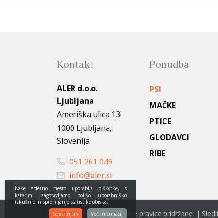
Kontakt
Ponudba
ALER d.o.o.
PSI
Ljubljana
MAČKE
Ameriška ulica 13
PTICE
1000 Ljubljana,
GLODAVCI
Slovenija
RIBE
051 261 049
info@aler.si
Naše spletno mesto uporablja piškotke, s
katerimi zagotavljamo boljšo uporabniško
izkušnjo in spremljanje statistike obiska.
© 2022 - 2026 Aler.si. Vse pravice pridržane. | Sle
Se strinjam
Več informacij