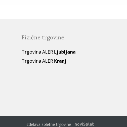
Fizične trgovine
Trgovina ALER
Ljubljana
Trgovina ALER
Kranj
izdelava spletne trgovine