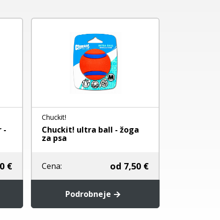
Chuckit!
Chuckit!
 -
Chuckit! ultra ball - žoga
chuckit! Pa
za psa
za psa
0 €
od
7,50 €
Cena:
Cena:
Podrobneje
Dodaj 