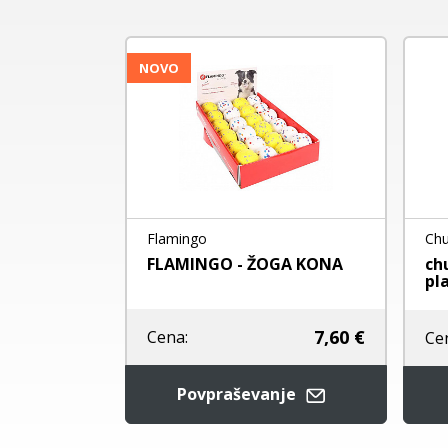
NOVO
Flamingo
Chu
BIOUS
FLAMINGO - ŽOGA KONA
ch
AJOČ APORT
pl
7,60 €
od
9,90 €
Cena:
Ce
Povpraševanje
je