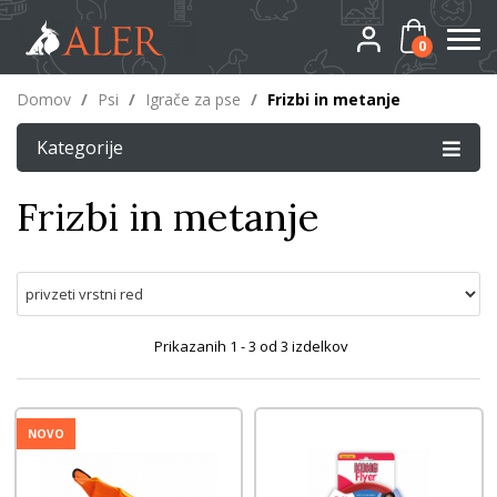
0
Domov
/
Psi
/
Igrače za pse
/
Frizbi in metanje
Kategorije
Frizbi in metanje
Prikazanih
1 - 3
od
3
izdelkov
NOVO