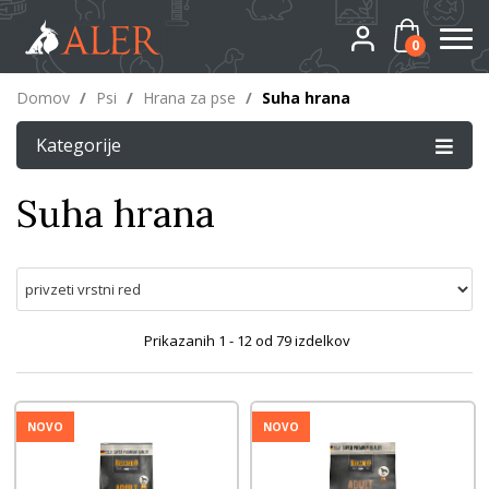
0
Domov
/
Psi
/
Hrana za pse
/
Suha hrana
Kategorije
Suha hrana
Prikazanih
1 - 12
od
79
izdelkov
NOVO
NOVO