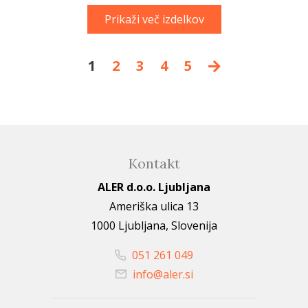
Prikaži več izdelkov
1
2
3
4
5
Kontakt
ALER d.o.o. Ljubljana
Ameriška ulica 13
1000 Ljubljana, Slovenija
051 261 049
info@aler.si