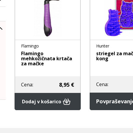
Ležišča
Posode
Frizbi in metanj
Oprtnice
Praskalna drevesa
Igrače za vleko
Posode
Interaktivne ig
Trening in učenje
Potovanje in počitnice
Flamingo
Hunter
Oprema za mladiče
Flamingo
striegel za mač
mehkožičnata krtača
kong
Oblačila
za mačke
Odsevni in utripajoči izdelki
Cena:
8,95 €
Cena:
Povpraševan
Dodaj v košarico