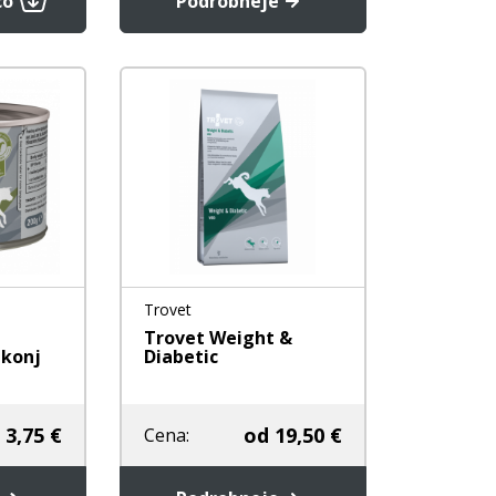
co
Podrobneje
Trovet
Trovet Weight &
 konj
Diabetic
3,75 €
od
19,50 €
Cena: