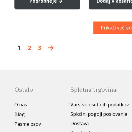
Podrobneje
Dodaj v košari
Prikaži več iz
1
2
3
Ostalo
Spletna trgovina
O nas
Varstvo osebnih podatkov
Splošni pogoji poslovanja
Blog
Dostava
Pasme psov