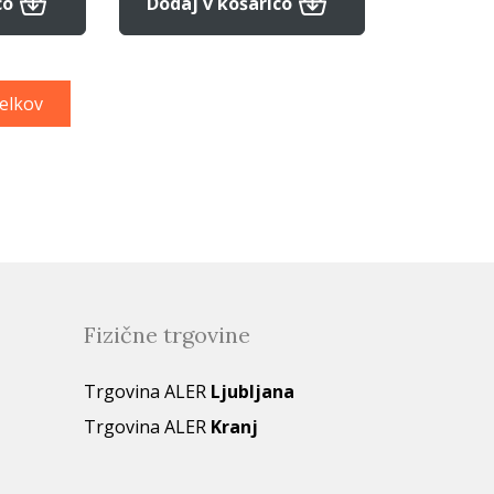
co
Dodaj v košarico
delkov
Fizične trgovine
Trgovina ALER
Ljubljana
Trgovina ALER
Kranj