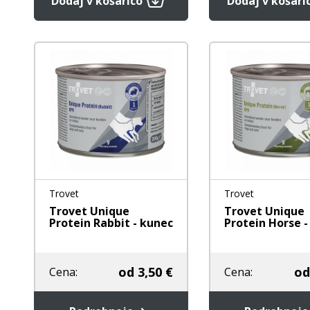
Dodaj v košarico
Dodaj v košari
Trovet
Trovet
Trovet Unique
Trovet Unique
Protein Rabbit - kunec
Protein Horse -
od
3,50 €
od
Cena:
Cena: