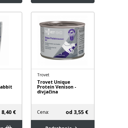
Trovet
Trovet Unique
Rabbit
Protein Venison -
divjačina
8,40 €
od
3,55 €
Cena: