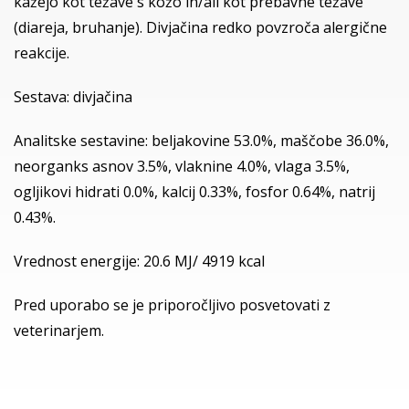
kažejo kot težave s kožo in/ali kot prebavne težave
(diareja, bruhanje). Divjačina redko povzroča alergične
reakcije.
Sestava: divjačina
Analitske sestavine: beljakovine 53.0%, maščobe 36.0%,
neorganks asnov 3.5%, vlaknine 4.0%, vlaga 3.5%,
ogljikovi hidrati 0.0%, kalcij 0.33%, fosfor 0.64%, natrij
0.43%.
Vrednost energije: 20.6 MJ/ 4919 kcal
Pred uporabo se je priporočljivo posvetovati z
veterinarjem.