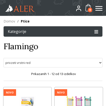
0
Domov
/
Ptice
Kategorije
Flamingo
Prikazanih
1 - 12
od
13
izdelkov
NOVO
NOVO