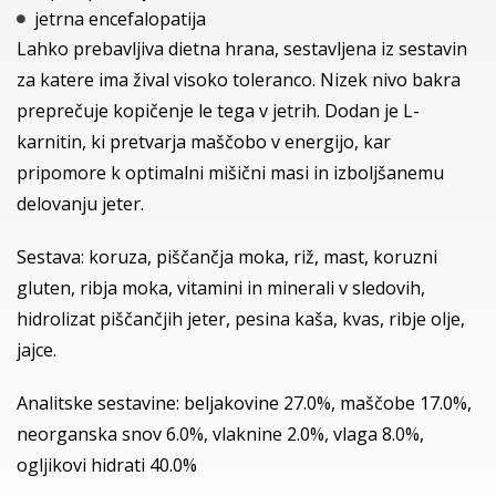
jetrna encefalopatija
Lahko prebavljiva dietna hrana, sestavljena iz sestavin
za katere ima žival visoko toleranco. Nizek nivo bakra
preprečuje kopičenje le tega v jetrih. Dodan je L-
karnitin, ki pretvarja maščobo v energijo, kar
pripomore k optimalni mišični masi in izboljšanemu
delovanju jeter.
Sestava: koruza, piščančja moka, riž, mast, koruzni
gluten, ribja moka, vitamini in minerali v sledovih,
hidrolizat piščančjih jeter, pesina kaša, kvas, ribje olje,
jajce.
Analitske sestavine: beljakovine 27.0%, maščobe 17.0%,
neorganska snov 6.0%, vlaknine 2.0%, vlaga 8.0%,
ogljikovi hidrati 40.0%