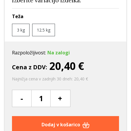
Izberite variacijo izdelka:
Teža
3 kg
12.5 kg
Razpoložljivost:
Na zalogi
20,40 €
Cena z DDV:
Najnižja cena v zadnjih 30 dneh: 20,40 €
-
+
Dodaj v košarico