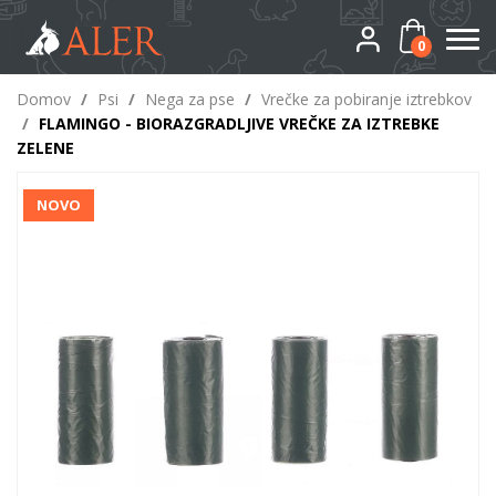
0
Domov
/
Psi
/
Nega za pse
/
Vrečke za pobiranje iztrebkov
/
FLAMINGO - BIORAZGRADLJIVE VREČKE ZA IZTREBKE
ZELENE
NOVO