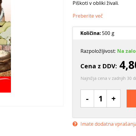
Ležišča
Posode
Frizbi in metanj
Piškoti v obliki živali.
Oprtnice
Praskalna drevesa
Igrače za vleko
Preberite več
Posode
Interaktivne ig
Trening in učenje
Količina:
500 g
Potovanje in počitnice
Oprema za mladiče
Razpoložljivost:
Na zalo
Oblačila
4,8
Cena z DDV:
Odsevni in utripajoči izdelki
Najnižja cena v zadnjih 30 d
-
+
Imate dodatna vprašanj