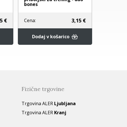
bones
RIBJO KOŽ
5 €
3,15 €
Cena:
Cena:
Povpr
Dodaj v košarico
Fizične trgovine
Trgovina ALER
Ljubljana
Trgovina ALER
Kranj