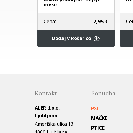
M
meso
5,50 €
2,95 €
Cena:
Ce
rico
Dodaj v košarico
Kontakt
Ponudba
ALER d.o.o.
PSI
Ljubljana
MAČKE
Ameriška ulica 13
PTICE
1000 Ljubljana,