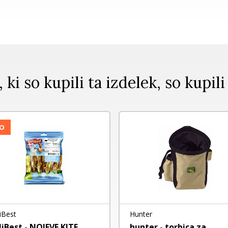
, ki so kupili ta izdelek, so kupili
O
iBest
Hunter
liBest - NOJEVE KITE
hunter - torbica za