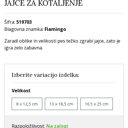
JAJCE ZA KOTALJENJE
Šifra:
519703
Blagovna znamka:
Flamingo
Zaradi oblike in velikosti pes težko zgrabi jajce, zato je
igra zelo zabavna.
Izberite variacijo izdelka:
Velikost
8 x 12,5 cm
13 x 18,5 cm
16.5 x 25 cm
Razpoložljivost:
Na zalogi