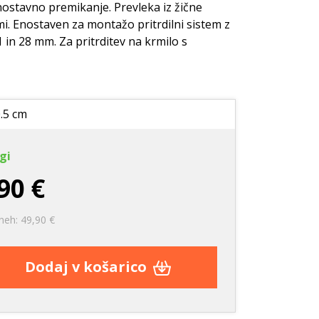
e
Nega zob
Nega zob
enostavno premikanje. Prevleka iz žične
i. Enostaven za montažo pritrdilni sistem z
Kozmetika
Stranišča in posipi
n 28 mm. Za pritrditev na krmilo s
rače
Vrečke za pobiranje
iztrebkov
0.5 cm
gi
90 €
neh: 49,90 €
Dodaj v košarico