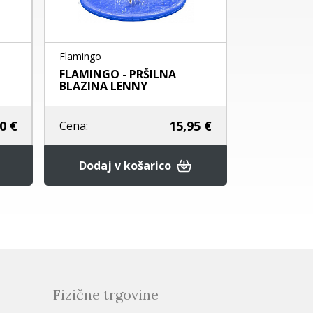
Flamingo
Hunter
FLAMINGO - PRŠILNA
HUNTER N
BLAZINA LENNY
MADISON - 
0 €
15,95 €
Cena:
Cena:
Povpr
Dodaj v košarico
Fizične trgovine