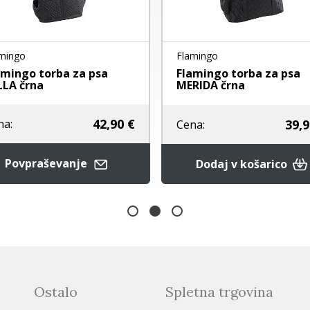
mingo
Flamingo
amingo torba za psa
Flamingo torba za psa
LLA črna
MERIDA črna
42,90 €
39,9
na:
Cena:
Povpraševanje
Dodaj v košarico
Ostalo
Spletna trgovina