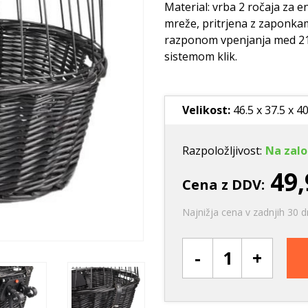
Ležišča
Posode
Frizbi in metanj
Material: vrba 2 ročaja za 
mreže, pritrjena z zaponkam
Oprtnice
Praskalna drevesa
Igrače za vleko
razponom vpenjanja med 21 i
Posode
Interaktivne ig
sistemom klik.
Trening in učenje
Potovanje in počitnice
Velikost:
46.5 x 37.5 x 4
Oprema za mladiče
Oblačila
Razpoložljivost:
Na zalo
Odsevni in utripajoči izdelki
49,
Cena z DDV:
Najnižja cena v zadnjih 30 d
-
+