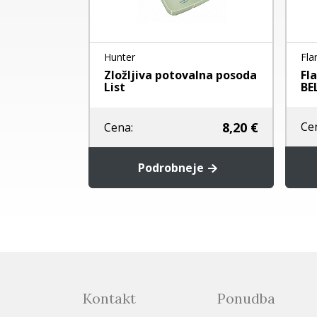
Hunter
Fla
 ANTIQUE
Zložljiva potovalna posoda
Fl
List
BE
17,60 €
8,20 €
Ce
Cena:
rico
Podrobneje
Kontakt
Ponudba