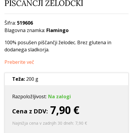
PIŠČANČJI ŽELODČKI
Šifra:
519606
Blagovna znamka:
Flamingo
100% posušen piščančji želodec. Brez glutena in
dodanega sladkorja.
Preberite več
Teža:
200 g
Razpoložljivost:
Na zalogi
7,90 €
Cena z DDV:
Najnižja cena v zadnjih 30 dneh: 7,90 €