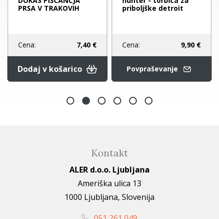
DOKAS PIŠČANČJA
hunter - torbica za
PRSA V TRAKOVIH
priboljške detroit
Cena:
9,90 €
Cena:
7,40 €
Dodaj v košarico
Povpraševanje
Kontakt
ALER d.o.o. Ljubljana
Ameriška ulica 13
1000 Ljubljana, Slovenija
051 261 049