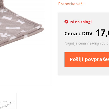
Ležišča
Posode
Frizbi in metanj
Preberite več
Oprtnice
Praskalna drevesa
Igrače za vleko
Posode
Interaktivne ig
Ni na zalogi
Trening in učenje
17,
Cena z DDV:
Potovanje in počitnice
Oprema za mladiče
Najnižja cena v zadnjih 30 d
Oblačila
Odsevni in utripajoči izdelki
Pošlji povpraš