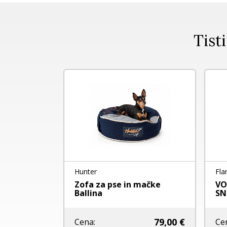
Tisti
Hunter
Fla
 IN MAČKE
Zofa za pse in mačke
VO
DRA
Ballina
SN
39,90 €
79,00 €
Cena:
Ce