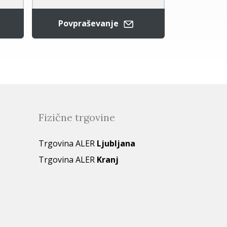
Povpraševanje
Povpr
Fizične trgovine
Trgovina ALER
Ljubljana
Trgovina ALER
Kranj