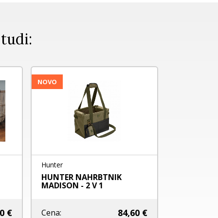
 tudi:
NOVO
NOVO
Hunter
Flamingo
HUNTER NAHRBTNIK
FLAMINGO 
MADISON - 2 V 1
SMOOTHY 
0 €
84,60 €
Cena:
Cena: