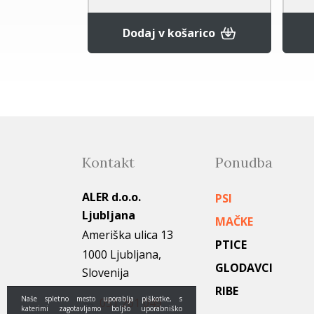
rico
Dodaj v košarico
Kontakt
Ponudba
ALER d.o.o.
PSI
Ljubljana
MAČKE
Ameriška ulica 13
PTICE
1000 Ljubljana,
GLODAVCI
Slovenija
RIBE
Naše spletno mesto uporablja piškotke, s
051 261 049
katerimi zagotavljamo boljšo uporabniško