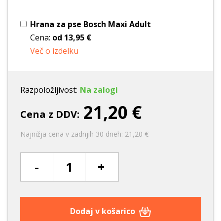
Hrana za pse Bosch Maxi Adult
Cena:
od
13,95 €
Več o izdelku
Razpoložljivost:
Na zalogi
21,20 €
Cena z DDV:
Najnižja cena v zadnjih 30 dneh: 21,20 €
-
+
Dodaj v košarico