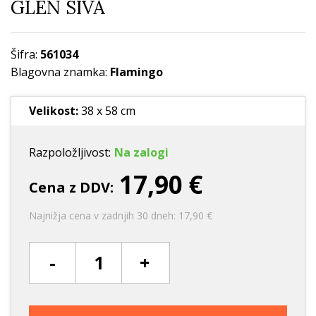
GLEN SIVA
Šifra:
561034
Blagovna znamka:
Flamingo
Velikost:
38 x 58 cm
Razpoložljivost:
Na zalogi
17,90 €
Cena z DDV:
Najnižja cena v zadnjih 30 dneh: 17,90 €
-
+