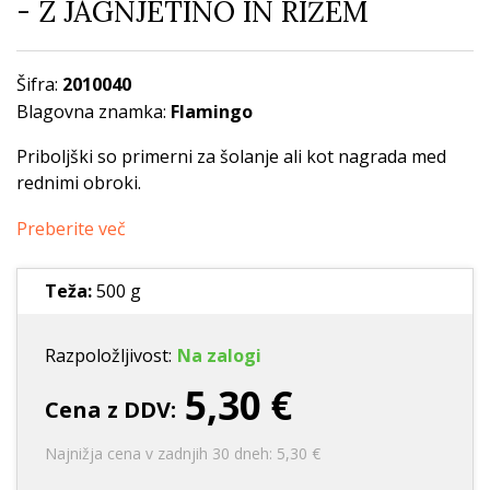
- Z JAGNJETINO IN RIŽEM
Šifra:
2010040
Blagovna znamka:
Flamingo
Priboljški so primerni za šolanje ali kot nagrada med
rednimi obroki.
Preberite več
Teža:
500 g
Razpoložljivost:
Na zalogi
5,30 €
Cena z DDV:
Najnižja cena v zadnjih 30 dneh: 5,30 €