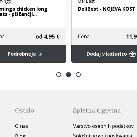
mingo
DeliBest
amingo chicken long
DeliBest - NOJEVA KOST
lets - piščančji...
od
4,95 €
11,9
na:
Cena:
Podrobneje
Dodaj v košarico
Ostalo
Spletna trgovina
O nas
Varstvo osebnih podatkov
Splošni pogoji poslovanja
Blog