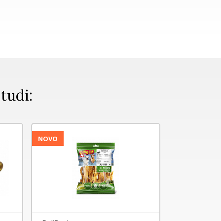
 tudi:
NOVO