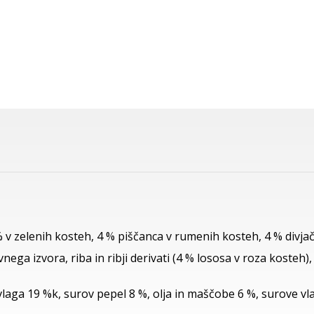
 v zelenih kosteh, 4 % piščanca v rumenih kosteh, 4 % divjačin
avnega izvora, riba in ribji derivati (4 % lososa v roza kosteh)
vlaga 19 %k, surov pepel 8 %, olja in maščobe 6 %, surove vl