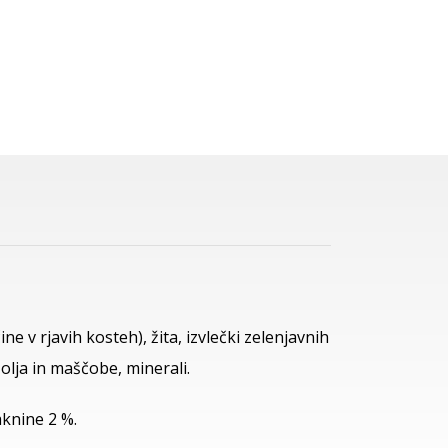
e v rjavih kosteh), žita, izvlečki zelenjavnih
, olja in maščobe, minerali.
aknine 2 %.