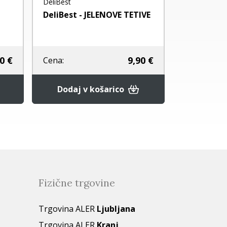
DeliBest
Dokas
DeliBest - JELENOVE TETIVE
DOKAS PRI
SUŠENO J
0 €
9,90 €
Cena:
Cena:
Dodaj v košarico
Dodaj 
Fizične trgovine
Trgovina ALER
Ljubljana
Trgovina ALER
Kranj