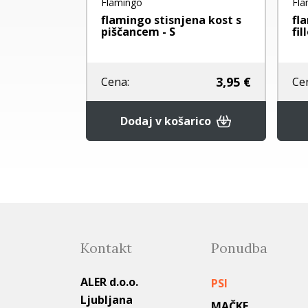
Flamingo
Fla
ŽVEČENJE -
flamingo stisnjena kost s
fl
 RACO
piščancem - S
fil
4,40 €
3,95 €
Cena:
Ce
nje
Dodaj v košarico
Kontakt
Ponudba
ALER d.o.o.
PSI
Ljubljana
MAČKE