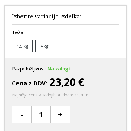
Izberite variacijo izdelka:
Teža
1,5 kg
4 kg
Razpoložljivost:
Na zalogi
23,20 €
Cena z DDV:
Najnižja cena v zadnjih 30 dneh: 23,20 €
-
+