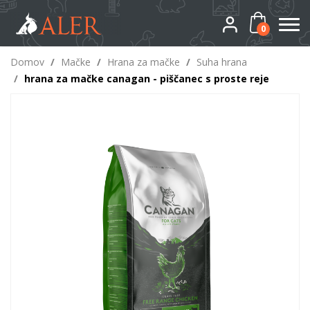
0
Domov
/
Mačke
/
Hrana za mačke
/
Suha hrana
/
hrana za mačke canagan - piščanec s proste reje