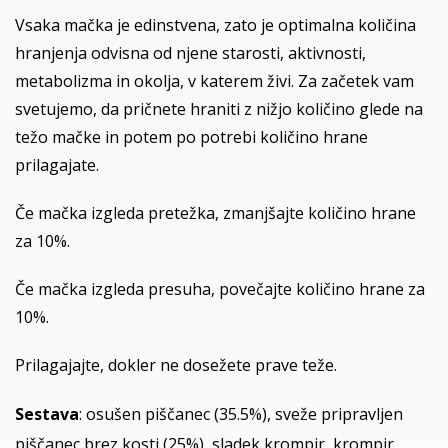
Vsaka mačka je edinstvena, zato je optimalna količina
hranjenja odvisna od njene starosti, aktivnosti,
metabolizma in okolja, v katerem živi. Za začetek vam
svetujemo, da pričnete hraniti z nižjo količino glede na
težo mačke in potem po potrebi količino hrane
prilagajate.
Če mačka izgleda pretežka, zmanjšajte količino hrane
za 10%.
Če mačka izgleda presuha, povečajte količino hrane za
10%.
Prilagajajte, dokler ne dosežete prave teže.
Sestava
: osušen piščanec (35.5%), sveže pripravljen
piščanec brez kosti (25%), sladek krompir, krompir,