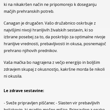
ki na nikakršen način ne pripomorejo k doseganju
mačjih prehranskih potreb.
Canagan je drugačen. Vašo družabnico oskrbuje z
najvišjimi nivoji hranljivih živalskih sestavin, ki so
izbrane posebej za to, da poskrbijo za optimalne nivoje
hranljive vrednosti, prebavljivosti in okusa, posnemajoč
prehrano njihovih prednikov.
Vaša mačka bo nagrajena z večjo energijo in boljšim
zdravjem skupaj z okusnostjo, kakršne morda še nikoli
ni okusila.
Le zdrave sestavine:
- Sveže pripravljen piščanec - Slasten vir prebavljivih
beljakovin, ki gradijo močne mišice. Pripravljen z enako