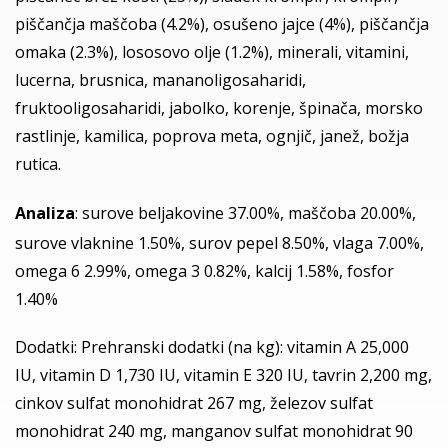
piščančja maščoba (4.2%), osušeno jajce (4%), piščančja
omaka (2.3%), lososovo olje (1.2%), minerali, vitamini,
lucerna, brusnica, mananoligosaharidi,
fruktooligosaharidi, jabolko, korenje, špinača, morsko
rastlinje, kamilica, poprova meta, ognjič, janež, božja
rutica.
Analiza
: surove beljakovine 37.00%, maščoba 20.00%,
surove vlaknine 1.50%, surov pepel 8.50%, vlaga 7.00%,
omega 6 2.99%, omega 3 0.82%, kalcij 1.58%, fosfor
1.40%
Dodatki: Prehranski dodatki (na kg): vitamin A 25,000
IU, vitamin D 1,730 IU, vitamin E 320 IU, tavrin 2,200 mg,
cinkov sulfat monohidrat 267 mg, železov sulfat
monohidrat 240 mg, manganov sulfat monohidrat 90