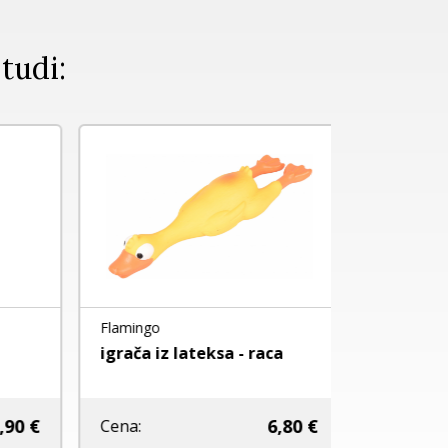
 tudi:
NOVO
Flamingo
Flamingo
igrača iz lateksa - raca
FLAMINGO 
POLŽEK Z Ž
0 €
6,80 €
Cena:
Cena: