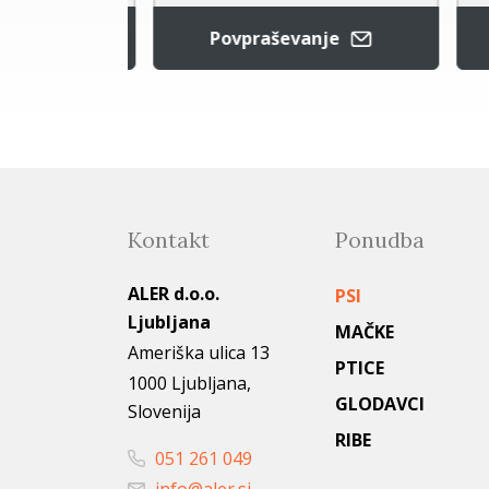
Povpraševanje
rico
Kontakt
Ponudba
ALER d.o.o.
PSI
Ljubljana
MAČKE
Ameriška ulica 13
PTICE
1000 Ljubljana,
GLODAVCI
Slovenija
RIBE
051 261 049