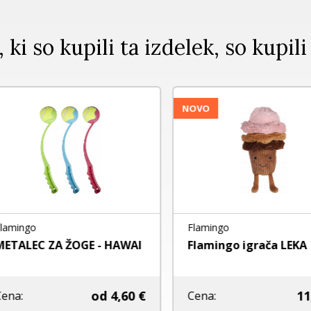
, ki so kupili ta izdelek, so kupili
NOVO
mingo
Flamingo
TALEC ZA ŽOGE - HAWAI
Flamingo igrača LEKA
od
4,60 €
11,9
na:
Cena: