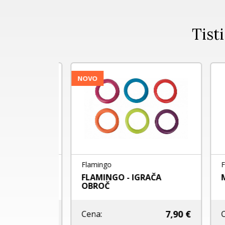
Tisti
NOVO
Flamingo
Fla
ht - frizbi
FLAMINGO - IGRAČA
ME
OBROČ
7,90 €
16,60 €
Cena:
Ce