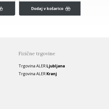
Povpr
Dodaj v košarico
Fizične trgovine
Trgovina ALER
Ljubljana
Trgovina ALER
Kranj