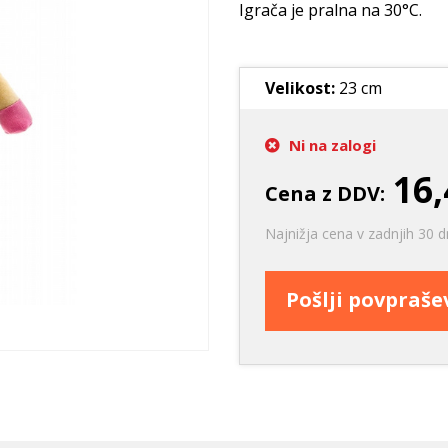
Ležišča
Posode
Frizbi in metanj
Igrača je pralna na 30°C.
Oprtnice
Praskalna drevesa
Igrače za vleko
Posode
Interaktivne ig
Velikost:
23 cm
Trening in učenje
Potovanje in počitnice
Ni na zalogi
Oprema za mladiče
16,
Cena z DDV:
Oblačila
Odsevni in utripajoči izdelki
Najnižja cena v zadnjih 30 d
Pošlji povpraš