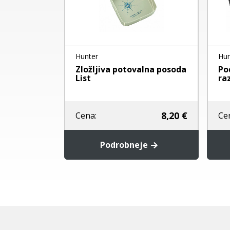
Hunter
Hun
DA KENA -
Zložljiva potovalna posoda
Po
List
ra
od
4,70 €
8,20 €
Cena:
Ce
je
Podrobneje