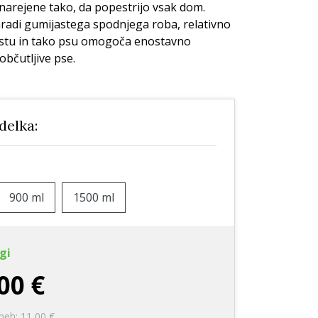
e
Nega zob
Nega zob
arejene tako, da popestrijo vsak dom.
radi gumijastega spodnjega roba, relativno
Kozmetika
Stranišča in posipi
stu in tako psu omogoča enostavno
rače
Vrečke za pobiranje
občutljive pse.
iztrebkov
zdelka:
900 ml
1500 ml
gi
00 €
neh: 11,00 €