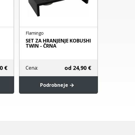
Flamingo
Hunter
SET ZA HRANJENJE KOBUSHI
posoda za 
TWIN - ČRNA
0 €
od
24,90 €
Cena:
Cena:
Podrobneje
Pod