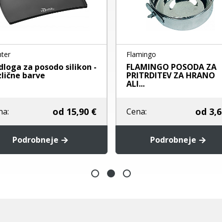
ter
Flamingo
dloga za posodo silikon -
FLAMINGO POSODA ZA
zlične barve
PRITRDITEV ZA HRANO
ALI...
od
15,90 €
od
3,6
na:
Cena:
Podrobneje
Podrobneje