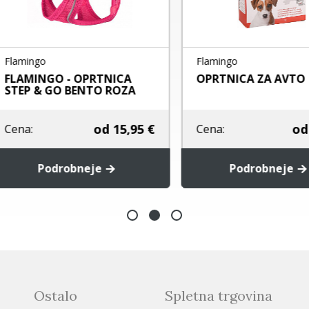
mingo
Flamingo
AMINGO - OPRTNICA
OPRTNICA ZA AVTO
EP & GO BENTO ROZA
od
15,95 €
od
6,9
na:
Cena:
Podrobneje
Podrobneje
Ostalo
Spletna trgovina