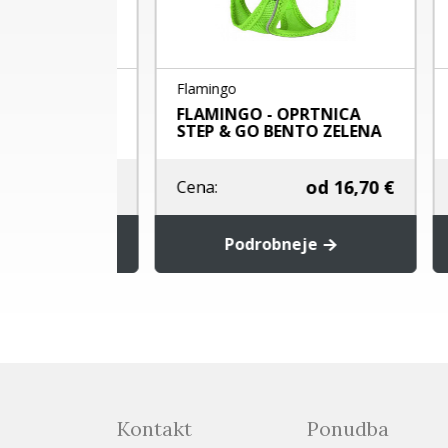
Flamingo
Fla
A VARIO
FLAMINGO - OPRTNICA
FL
STEP & GO BENTO ZELENA
ST
od
19,60 €
od
16,70 €
Cena:
Ce
je
Podrobneje
Kontakt
Ponudba