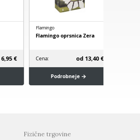
Flamingo
Hunter
Flamingo oprsnica Zera
HUNTER O
MALDON -
5 €
od
13,40 €
Cena:
Cena:
Podrobneje
Pod
Fizične trgovine