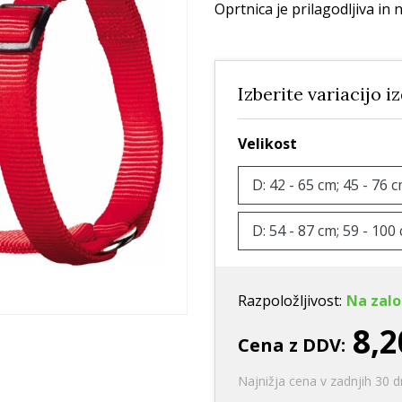
Ležišča
Posode
Frizbi in metanj
Oprtnica je prilagodljiva in 
Oprtnice
Praskalna drevesa
Igrače za vleko
Posode
Interaktivne ig
Izberite variacijo i
Trening in učenje
Potovanje in počitnice
Velikost
Oprema za mladiče
Oblačila
D: 42 - 65 cm; 45 - 76 c
Odsevni in utripajoči izdelki
D: 54 - 87 cm; 59 - 100 
Razpoložljivost:
Na zalo
8,2
Cena z DDV:
Najnižja cena v zadnjih 30 d