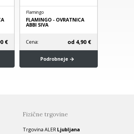
Flamingo
Hunter
CA
FLAMINGO - OVRATNICA
Ovratnica 
ABBI SIVA
Marbella
0 €
od
4,90 €
Cena:
Cena:
Podrobneje
Pod
Fizične trgovine
Trgovina ALER
Ljubljana