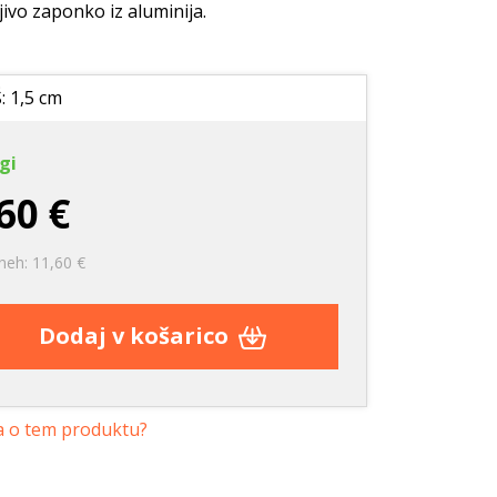
e
Nega zob
Nega zob
jivo zaponko iz aluminija.
Kozmetika
Stranišča in posipi
rače
Vrečke za pobiranje
: 1,5 cm
iztrebkov
gi
60 €
neh: 11,60 €
Dodaj v košarico
a o tem produktu?