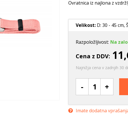
Ležišča
Posode
Frizbi in metanj
Ovratnica iz najlona z vzdržl
Oprtnice
Praskalna drevesa
Igrače za vleko
Posode
Interaktivne ig
Velikost:
D: 30 - 45 cm, Š
Trening in učenje
Potovanje in počitnice
Razpoložljivost:
Na zalo
Oprema za mladiče
11,
Cena z DDV:
Oblačila
Odsevni in utripajoči izdelki
Najnižja cena v zadnjih 30 d
-
+
Imate dodatna vprašanj