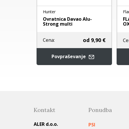
Hunter
Fla
 ROZA
Ovratnica Davao Alu-
FL
Strong multi
OX
od
9,90 €
od
2,50 €
Cena:
Ce
Povpraševanje
je
Kontakt
Ponudba
ALER d.o.o.
PSI