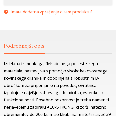
Imate dodatna vprašanja o tem produktu?
Podrobnejši opis
Izdelana iz mehkega, fleksibilnega poliestrskega
materiala, nastavljiva s pomočjo visokokakovostnega
kovinskega drsnika in dopolnjena z robustnim D-
obročkom za pripenjanje na povodec, ovratnica
izpolnjuje najvišje zahteve glede udobja, estetike in
funkcionalnosti. Posebno pozornost je treba nameniti
nerjavečemu zapiralu ALU-STRONG, ki zdrži natezno
obremenitev do 200 kg in se kljub majhni teži največ 39