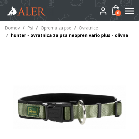
0
Domov
/
Psi
/
Oprema za pse
/
Ovratnice
/
hunter - ovratnica za psa neopren vario plus - olivna