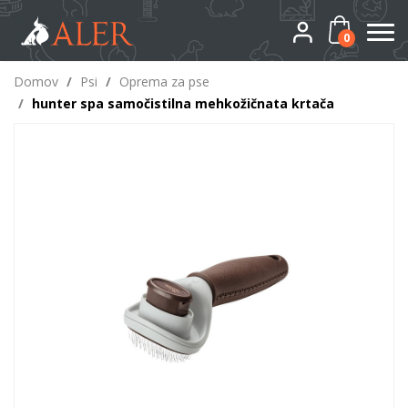
0
Domov
/
Psi
/
Oprema za pse
/
hunter spa samočistilna mehkožičnata krtača