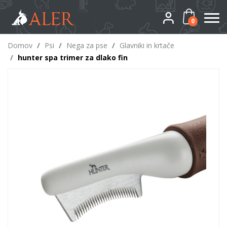
0
Domov
/
Psi
/
Nega za pse
/
Glavniki in krtače
/
hunter spa trimer za dlako fin