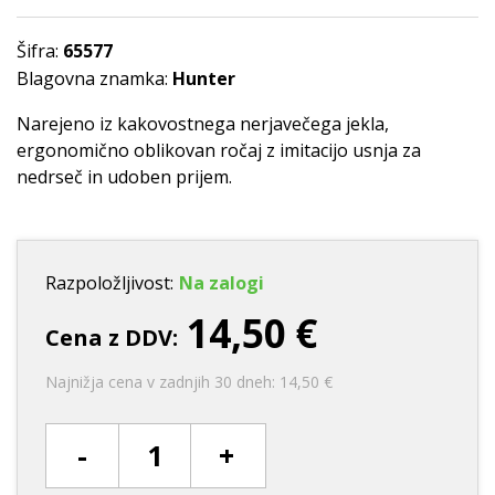
Šifra:
65577
Blagovna znamka:
Hunter
Narejeno iz kakovostnega nerjavečega jekla,
ergonomično oblikovan ročaj z imitacijo usnja za
nedrseč in udoben prijem.
Razpoložljivost:
Na zalogi
14,50 €
Cena z DDV:
Najnižja cena v zadnjih 30 dneh: 14,50 €
-
+