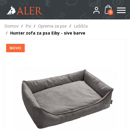
0
Domov
/
Psi
/
Oprema za pse
/
Ležišča
/
Hunter zofa za psa Eiby - sive barve
NOVO