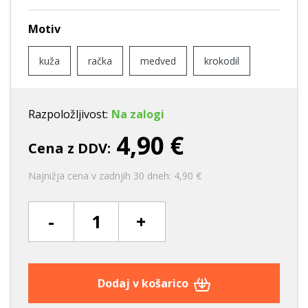
Motiv
kuža
račka
medved
krokodil
Razpoložljivost:
Na zalogi
4,90 €
Cena z DDV:
Najnižja cena v zadnjih 30 dneh: 4,90 €
-
+
Dodaj v košarico