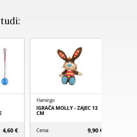
 tudi:
NOVO
Flamingo
Flamingo
IGRAČA MOLLY - ZAJEC 13
Flamingo 
CM
0 €
9,90 €
Cena:
Cena: