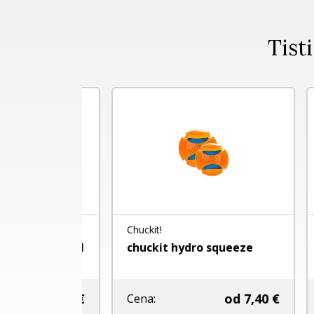
Tisti
Chuckit!
KO
 - FI 23 CM
chuckit hydro squeeze
KO
WA
2,60 €
od
7,40 €
Ce
Cena: