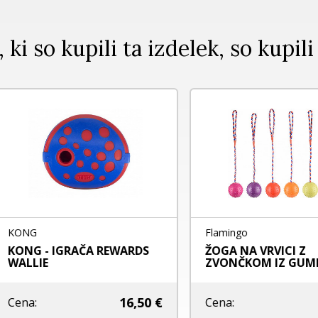
, ki so kupili ta izdelek, so kupili
NG
Flamingo
NG - IGRAČA REWARDS
ŽOGA NA VRVICI Z
LLIE
ZVONČKOM IZ GUME
16,50 €
4,6
na:
Cena: