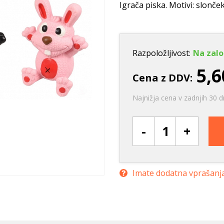
Ležišča
Posode
Frizbi in metanj
Igrača piska. Motivi: slonček
Oprtnice
Praskalna drevesa
Igrače za vleko
Posode
Interaktivne ig
Trening in učenje
Razpoložljivost:
Na zalo
Potovanje in počitnice
5,6
Cena z DDV:
Oprema za mladiče
Najnižja cena v zadnjih 30 d
Oblačila
Odsevni in utripajoči izdelki
-
+
Imate dodatna vprašanj