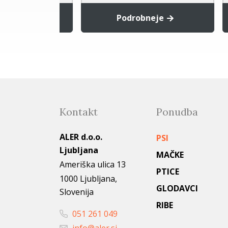
rico
Podrobneje
Kontakt
Ponudba
ALER d.o.o.
PSI
Ljubljana
MAČKE
Ameriška ulica 13
PTICE
1000 Ljubljana,
GLODAVCI
Slovenija
RIBE
051 261 049