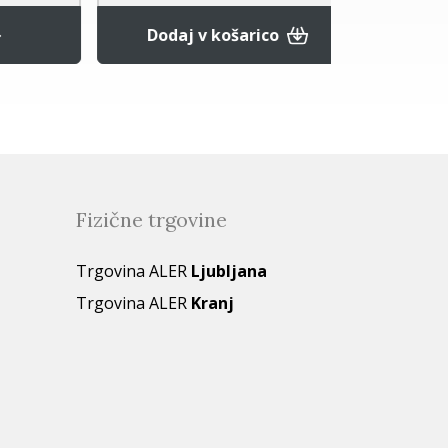
Povpr
Dodaj v košarico
Fizične trgovine
Trgovina ALER
Ljubljana
Trgovina ALER
Kranj