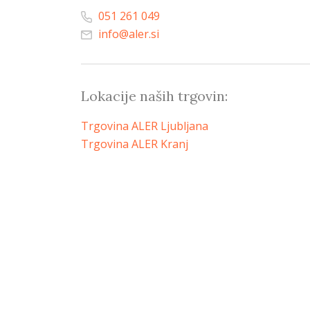
051 261 049
info@aler.si
Lokacije naših trgovin:
Trgovina ALER Ljubljana
Trgovina ALER Kranj