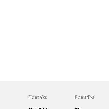
Kontakt
Ponudba
ALER d.o.o.