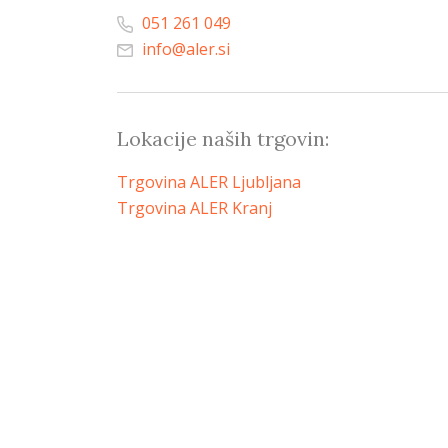
051 261 049
info@aler.si
Lokacije naših trgovin:
Trgovina ALER Ljubljana
Trgovina ALER Kranj