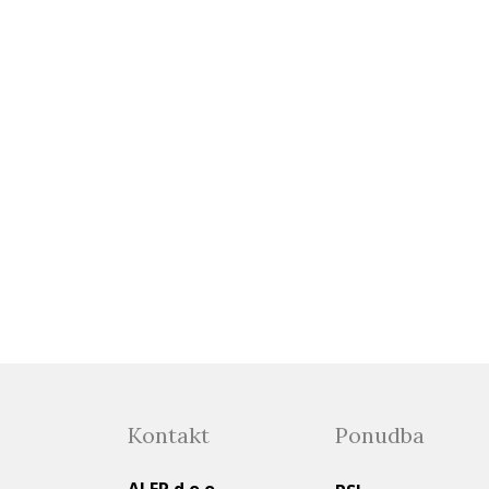
Kontakt
Ponudba
ALER d.o.o.