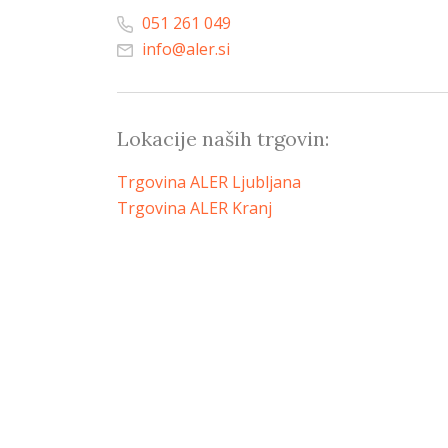
051 261 049
info@aler.si
Lokacije naših trgovin:
Trgovina ALER Ljubljana
Trgovina ALER Kranj