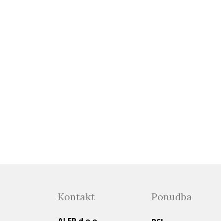
Kontakt
Ponudba
ALER d.o.o.