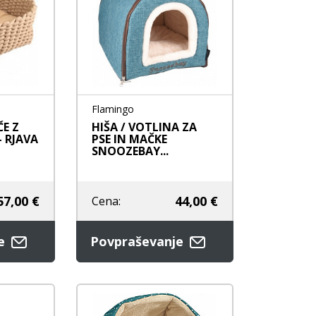
e
Nega zob
Nega zob
Kozmetika
Stranišča in posipi
rače
Vrečke za pobiranje
iztrebkov
Flamingo
ČE Z
HIŠA / VOTLINA ZA
- RJAVA
PSE IN MAČKE
SNOOZEBAY...
57,00 €
44,00 €
Cena:
je
Povpraševanje