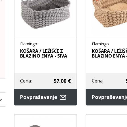
Ležišča
Posode
Frizbi in metanj
Oprtnice
Praskalna drevesa
Igrače za vleko
Posode
Interaktivne ig
Trening in učenje
Potovanje in počitnice
Flamingo
Flamingo
Oprema za mladiče
KOŠARA / LEŽIŠČE Z
KOŠARA / LEŽIŠ
BLAZINO ENYA - SIVA
BLAZINO ENYA 
Oblačila
Odsevni in utripajoči izdelki
57,00 €
Cena:
Cena:
Povpraševanje
Povpraševan