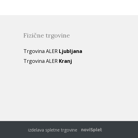
Fizične trgovine
Trgovina ALER
Ljubljana
Trgovina ALER
Kranj
izdelava spletne trgovine