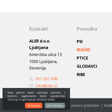
Kontakt
Ponudba
ALER d.o.o.
PSI
Ljubljana
MAČKE
Ameriška ulica 13
PTICE
1000 Ljubljana,
GLODAVCI
Slovenija
RIBE
051 261 049
info@aler.si
Naše spletno mesto uporablja piškotke, s
katerimi zagotavljamo boljšo uporabniško
izkušnjo in spremljanje statistike obiska.
© 2022 - 2026 Aler.si. Vse pravice pridržane. | Sle
Se strinjam
Več informacij