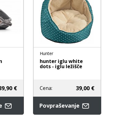
Hunter
n
hunter iglu white
dots - iglu ležišče
39,90 €
39,00 €
Cena:
je
Povpraševanje