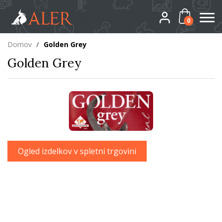
0
Domov
/
Golden Grey
Golden Grey
Ogled izdelkov v spletni trgovini