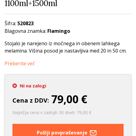
1100ml+1500ml
Šifra:
520823
Blagovna znamka:
Flamingo
Stojalo je narejeno iz močnega in obenem lahkega
melamina. Višina posod je nastavljiva med 20 in 50 cm.
Preberite več
Ni na zalogi
79,00 €
Cena z DDV:
Najnižja cena v zadnjih 30 dneh: 79,00 €
Pošlji povpraševanje