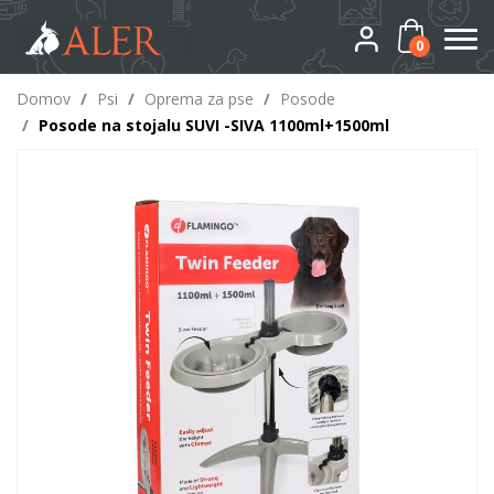
0
Domov
/
Psi
/
Oprema za pse
/
Posode
/
Posode na stojalu SUVI -SIVA 1100ml+1500ml