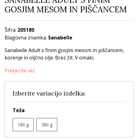
GOSJIM MESOM IN PIŠČANCEM
Šifra:
205180
Blagovna znamka:
Sanabelle
Sanabelle Adult s finim gosjim mesom in piščancem,
korenje in oljčno olje. Brez žit. V omaki.
Preberite več
Izberite variacijo izdelka:
Teža
180 g
380 g