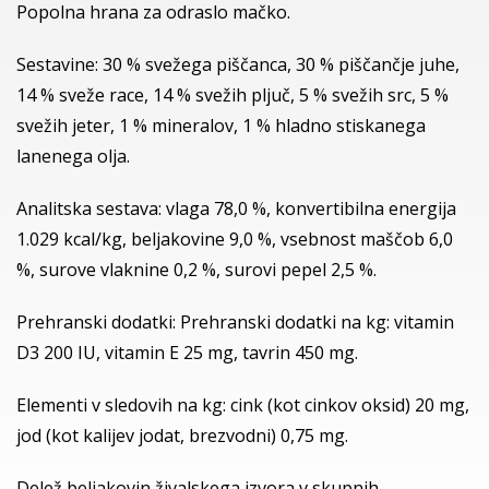
Popolna hrana za odraslo mačko.
Sestavine: 30 % svežega piščanca, 30 % piščančje juhe,
14 % sveže race, 14 % svežih pljuč, 5 % svežih src, 5 %
svežih jeter, 1 % mineralov, 1 % hladno stiskanega
lanenega olja.
Analitska sestava: vlaga 78,0 %, konvertibilna energija
1.029 kcal/kg, beljakovine 9,0 %, vsebnost maščob 6,0
%, surove vlaknine 0,2 %, surovi pepel 2,5 %.
Prehranski dodatki: Prehranski dodatki na kg: vitamin
D3 200 IU, vitamin E 25 mg, tavrin 450 mg.
Elementi v sledovih na kg: cink (kot cinkov oksid) 20 mg,
jod (kot kalijev jodat, brezvodni) 0,75 mg.
Delež beljakovin živalskega izvora v skupnih