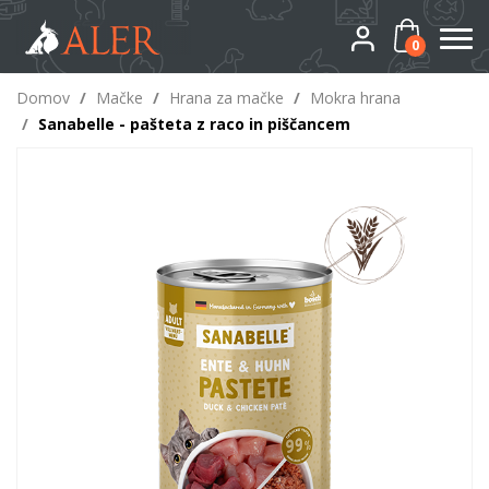
0
Domov
/
Mačke
/
Hrana za mačke
/
Mokra hrana
/
Sanabelle - pašteta z raco in piščancem