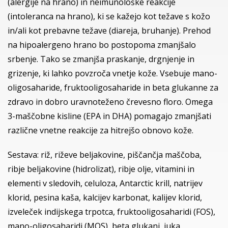
(alergije na hrano) in neimunološke reakcije
(intoleranca na hrano), ki se kažejo kot težave s kožo
in/ali kot prebavne težave (diareja, bruhanje). Prehod
na hipoalergeno hrano bo postopoma zmanjšalo
srbenje. Tako se zmanjša praskanje, drgnjenje in
grizenje, ki lahko povzroča vnetje kože. Vsebuje mano-
oligosaharide, fruktooligosaharide in beta glukanne za
zdravo in dobro uravnoteženo črevesno floro. Omega
3-maščobne kisline (EPA in DHA) pomagajo zmanjšati
različne vnetne reakcije za hitrejšo obnovo kože.
Sestava: riž, riževe beljakovine, piščančja maščoba,
ribje beljakovine (hidrolizat), ribje olje, vitamini in
elementi v sledovih, celuloza, Antarctic krill, natrijev
klorid, pesina kaša, kalcijev karbonat, kalijev klorid,
izveleček indijskega trpotca, fruktooligosaharidi (FOS),
mano-oligosaharidi (MOS), beta glukani, juka.