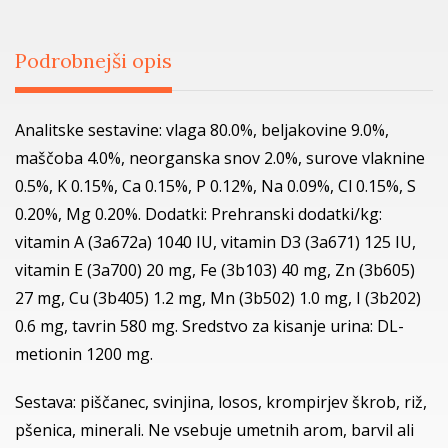
Podrobnejši opis
Analitske sestavine: vlaga 80.0%, beljakovine 9.0%,
maščoba 4.0%, neorganska snov 2.0%, surove vlaknine
0.5%, K 0.15%, Ca 0.15%, P 0.12%, Na 0.09%, Cl 0.15%, S
0.20%, Mg 0.20%. Dodatki: Prehranski dodatki/kg:
vitamin A (3a672a) 1040 IU, vitamin D3 (3a671) 125 IU,
vitamin E (3a700) 20 mg, Fe (3b103) 40 mg, Zn (3b605)
27 mg, Cu (3b405) 1.2 mg, Mn (3b502) 1.0 mg, I (3b202)
0.6 mg, tavrin 580 mg. Sredstvo za kisanje urina: DL-
metionin 1200 mg.
Sestava: piščanec, svinjina, losos, krompirjev škrob, riž,
pšenica, minerali. Ne vsebuje umetnih arom, barvil ali