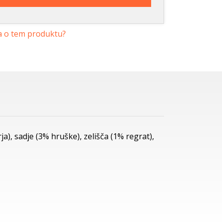
a o tem produktu?
), sadje (3% hruške), zelišča (1% regrat),