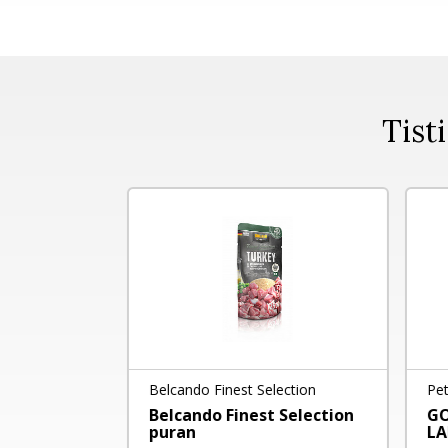
Tisti
NA LOSOS
Belcando Finest Selection
Pet
T -...
Belcando Finest Selection
GO
puran
LA