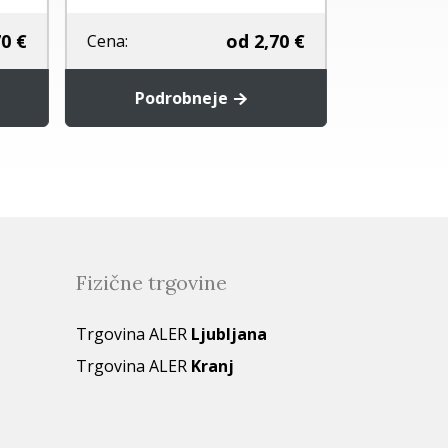
0 €
od
2,70 €
Cena:
Cena:
Podrobneje
Pod
Fizične trgovine
Trgovina ALER
Ljubljana
Trgovina ALER
Kranj