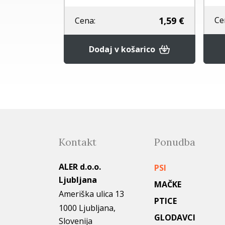
1,49 €
1,59 €
Ce
Cena:
rico
Dodaj v košarico
Kontakt
Ponudba
ALER d.o.o.
PSI
Ljubljana
MAČKE
Ameriška ulica 13
PTICE
1000 Ljubljana,
GLODAVCI
Slovenija