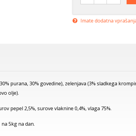
Imate dodatna vprašanj
30% purana, 30% govedine), zelenjava (3% sladkega krompirja
vo olje).
urov pepel 2,5%, surove vlaknine 0,4%, vlaga 75%.
) na 5kg na dan.