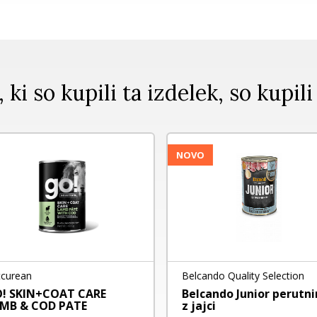
, ki so kupili ta izdelek, so kupili
NOVO
curean
Belcando Quality Selection
! SKIN+COAT CARE
Belcando Junior perutni
MB & COD PATE
z jajci