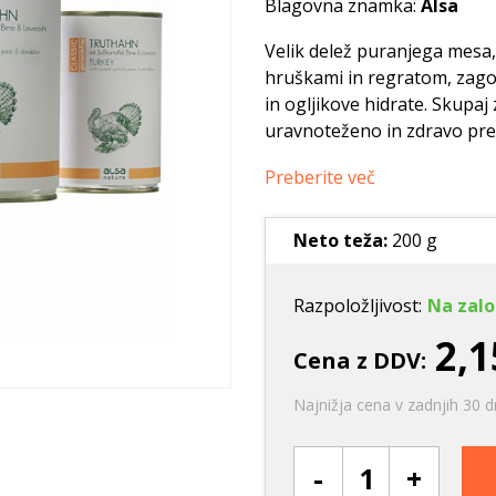
Blagovna znamka:
Alsa
Ležišča
Posode
Frizbi in metanj
Oprtnice
Praskalna drevesa
Igrače za vleko
Velik delež puranjega mesa
hruškami in regratom, zago
Posode
Interaktivne ig
in ogljikove hidrate. Skupaj
Trening in učenje
uravnoteženo in zdravo pr
Potovanje in počitnice
Preberite več
Oprema za mladiče
Oblačila
Neto teža:
200 g
Odsevni in utripajoči izdelki
Razpoložljivost:
Na zalo
2,1
Cena z DDV:
Najnižja cena v zadnjih 30 d
-
+