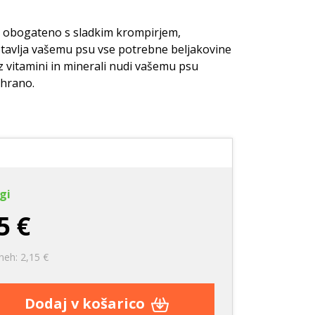
e
Nega zob
Nega zob
Kozmetika
Stranišča in posipi
, obogateno s sladkim krompirjem,
tavlja vašemu psu vse potrebne beljakovine
rače
Vrečke za pobiranje
 z vitamini in minerali nudi vašemu psu
iztrebkov
ehrano.
gi
5 €
neh: 2,15 €
Dodaj v košarico