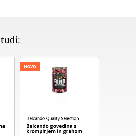
 tudi:
NOVO
Belcando Quality Selection
DeliBest
na
Belcando govedina s
DELIBEST -
krompirjem in grahom
KROMPIRJ