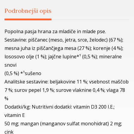
Podrobnejši opis
Popolna pasja hrana za mladiče in mlade pse.
Sestavine: piščanec (meso, jetra, srce, želodec) (67 %);
mesna juha iz piščančjega mesa (27 %); korenje (4 %);
lososovo olje (1 %); jajčne lupine*¹ (0,5 %); mineralne
snovi
(0,5 %) *¹sušeno
Analitske sestavine: beljakovine 11 %; vsebnost maščob
7 %; surov pepel 1,9 %; surove vlaknine 0,4 %; vlaga 78
%
Dodatki/kg: Nutritivni dodatki: vitamin D3 200 I.E.;
vitamin E
50 mg; mangan (manganov sulfat monohidrat) 2 mg;
cink